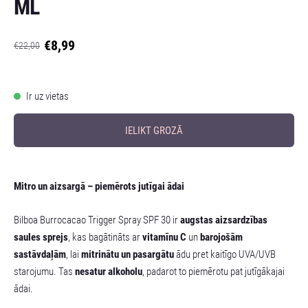
ML
€8,99
€22,00
Ir uz vietas
IELIKT GROZĀ
Mitro un aizsargā – piemērots jutīgai ādai
Bilboa Burrocacao Trigger Spray SPF 30 ir
augstas aizsardzības
saules sprejs
, kas bagātināts ar
vitamīnu C
un
barojošām
sastāvdaļām
, lai
mitrinātu un pasargātu
ādu pret kaitīgo UVA/UVB
starojumu. Tas
nesatur alkoholu
, padarot to piemērotu pat jutīgākajai
ādai.