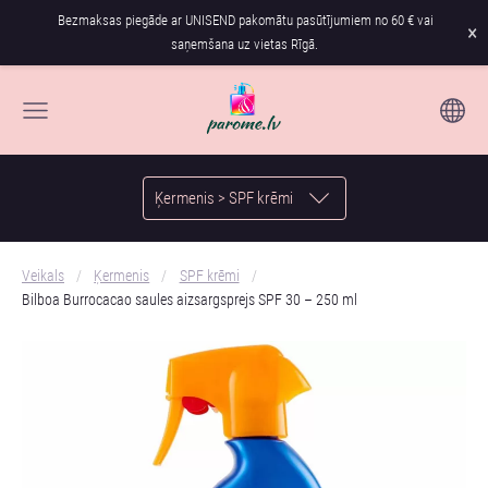
Bezmaksas piegāde ar UNISEND pakomātu pasūtījumiem no 60 € vai
×
saņemšana uz vietas Rīgā.
Ķermenis > SPF krēmi
Veikals
Ķermenis
SPF krēmi
Bilboa Burrocacao saules aizsargsprejs SPF 30 – 250 ml