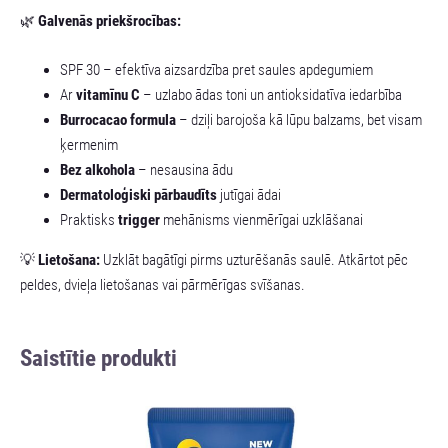
🌿
Galvenās priekšrocības:
SPF 30 – efektīva aizsardzība pret saules apdegumiem
Ar
vitamīnu C
– uzlabo ādas toni un antioksidatīva iedarbība
Burrocacao formula
– dziļi barojoša kā lūpu balzams, bet visam
ķermenim
Bez alkohola
– nesausina ādu
Dermatoloģiski pārbaudīts
jutīgai ādai
Praktisks
trigger
mehānisms vienmērīgai uzklāšanai
💡
Lietošana:
Uzklāt bagātīgi pirms uzturēšanās saulē. Atkārtot pēc
peldes, dvieļa lietošanas vai pārmērīgas svīšanas.
Saistītie produkti