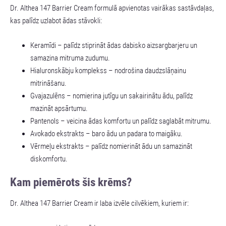
Dr. Althea 147 Barrier Cream formulā apvienotas vairākas sastāvdaļas,
kas palīdz uzlabot ādas stāvokli:
Keramīdi – palīdz stiprināt ādas dabisko aizsargbarjeru un
samazina mitruma zudumu.
Hialuronskābju komplekss – nodrošina daudzslāņainu
mitrināšanu.
Gvajazulēns – nomierina jutīgu un sakairinātu ādu, palīdz
mazināt apsārtumu.
Pantenols – veicina ādas komfortu un palīdz saglabāt mitrumu.
Avokado ekstrakts – baro ādu un padara to maigāku.
Vērmeļu ekstrakts – palīdz nomierināt ādu un samazināt
diskomfortu.
Kam piemērots šis krēms?
Dr. Althea 147 Barrier Cream ir laba izvēle cilvēkiem, kuriem ir: