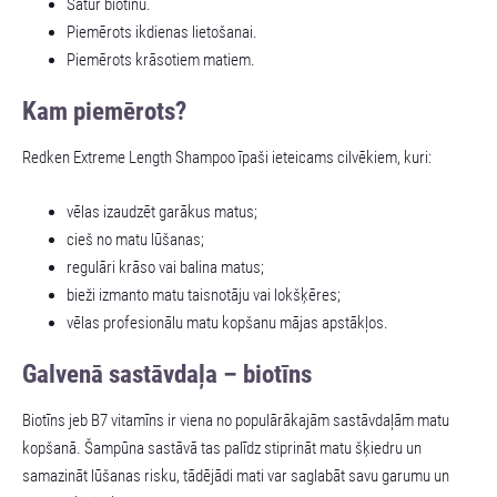
Satur biotīnu.
Piemērots ikdienas lietošanai.
Piemērots krāsotiem matiem.
Kam piemērots?
Redken Extreme Length Shampoo īpaši ieteicams cilvēkiem, kuri:
vēlas izaudzēt garākus matus;
cieš no matu lūšanas;
regulāri krāso vai balina matus;
bieži izmanto matu taisnotāju vai lokšķēres;
vēlas profesionālu matu kopšanu mājas apstākļos.
Galvenā sastāvdaļa – biotīns
Biotīns jeb B7 vitamīns ir viena no populārākajām sastāvdaļām matu
kopšanā. Šampūna sastāvā tas palīdz stiprināt matu šķiedru un
samazināt lūšanas risku, tādējādi mati var saglabāt savu garumu un