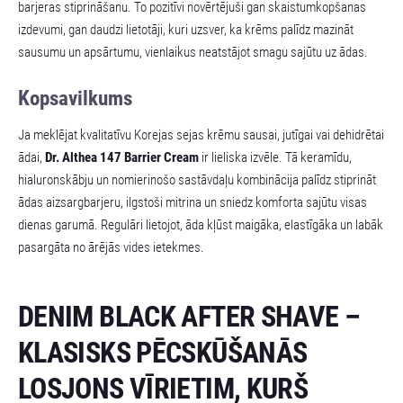
barjeras stiprināšanu. To pozitīvi novērtējuši gan skaistumkopšanas
izdevumi, gan daudzi lietotāji, kuri uzsver, ka krēms palīdz mazināt
sausumu un apsārtumu, vienlaikus neatstājot smagu sajūtu uz ādas.
Kopsavilkums
Ja meklējat kvalitatīvu Korejas sejas krēmu sausai, jutīgai vai dehidrētai
ādai,
Dr. Althea 147 Barrier Cream
ir lieliska izvēle. Tā keramīdu,
hialuronskābju un nomierinošo sastāvdaļu kombinācija palīdz stiprināt
ādas aizsargbarjeru, ilgstoši mitrina un sniedz komforta sajūtu visas
dienas garumā. Regulāri lietojot, āda kļūst maigāka, elastīgāka un labāk
pasargāta no ārējās vides ietekmes.
DENIM BLACK AFTER SHAVE –
KLASISKS PĒCSKŪŠANĀS
LOSJONS VĪRIETIM, KURŠ