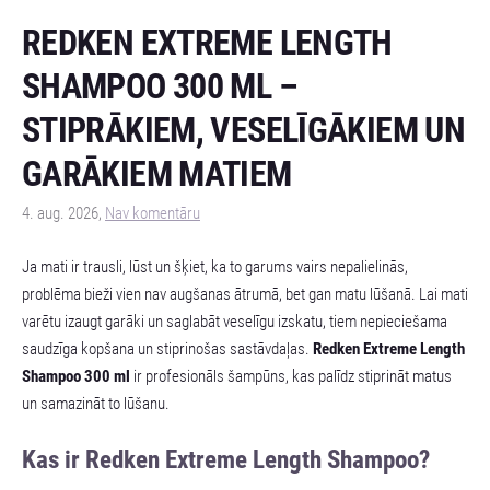
REDKEN EXTREME LENGTH
SHAMPOO 300 ML –
STIPRĀKIEM, VESELĪGĀKIEM UN
GARĀKIEM MATIEM
4. aug. 2026,
Nav komentāru
Ja mati ir trausli, lūst un šķiet, ka to garums vairs nepalielinās,
problēma bieži vien nav augšanas ātrumā, bet gan matu lūšanā. Lai mati
varētu izaugt garāki un saglabāt veselīgu izskatu, tiem nepieciešama
saudzīga kopšana un stiprinošas sastāvdaļas.
Redken Extreme Length
Shampoo 300 ml
ir profesionāls šampūns, kas palīdz stiprināt matus
un samazināt to lūšanu.
Kas ir Redken Extreme Length Shampoo?