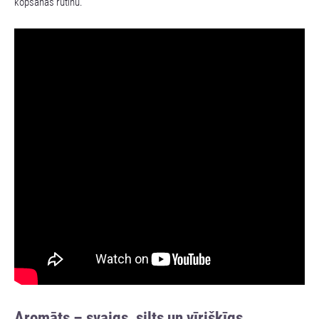
kopšanas rutīnu.
Aromāts – svaigs, silts un vīrišķīgs