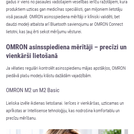
gadus ir viens no pasaules vadošajiem veselības ierīču ražotājiem, kura
produktiem uzticas gan medicīnas speciālisti, gan miljoniem lietotāju
visā pasaulē. OMRON asinsspiediena mērītāji ir klīniski validēti, bet
daudzi modeļi atbalsta arī Bluetooth savienojumu ar OMRON Connect
lietotni, kas ļauj ērti sekot mērījumu vēsturei.
OMRON asinsspiediena mērītāji – precīzi un
vienkārši lietošanā
Ja vēlaties regulāri kontrolēt asinsspiedienu mājas apstākļos, OMRON
piedāvā plašu modeļu klāstu dažādām vajadzībām.
OMRON M2 un M2 Basic
Lieliska izvēle ikdienas lietošanai. Ierīces ir vienkāršas, uzticamas un
aprīkotas ar Intellisense tehnoloģiju, kas nodrošina komfortablu un
precīzu mērīšanu.