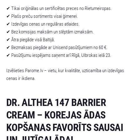
✔ Tikai oriģinālas un sertificētas preces no Rietumeiropas.
✔ Plašs preču sortiments visai ģimenei.
✔ Izdevīgas cenas un regulāras atlaides.
✔ Bez komisijas maksām un slēptām izmaksām.
✔ Ātra piegāde visā Baltijā.
✔ Bezmaksas piegāde ar Unisend pasūtījumiem no 60 €.
✔ Pasūtījumu iespējams saņemt arī Rīgā, Ulbrokas ielā 23.
Izvēlieties Parome.lv – vietu, kur kvalitāte, uzticamība un izdevīgas
cenas ir ikdiena.
DR. ALTHEA 147 BARRIER
CREAM – KOREJAS ĀDAS
KOPŠANAS FAVORĪTS SAUSAI