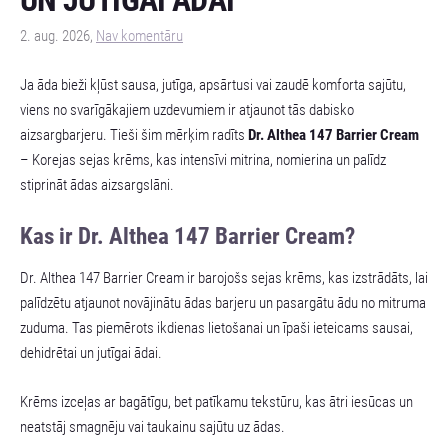
UN JUTĪGAI ĀDAI
2. aug. 2026,
Nav komentāru
Ja āda bieži kļūst sausa, jutīga, apsārtusi vai zaudē komforta sajūtu,
viens no svarīgākajiem uzdevumiem ir atjaunot tās dabisko
aizsargbarjeru. Tieši šim mērķim radīts
Dr. Althea 147 Barrier Cream
– Korejas sejas krēms, kas intensīvi mitrina, nomierina un palīdz
stiprināt ādas aizsargslāni.
Kas ir Dr. Althea 147 Barrier Cream?
Dr. Althea 147 Barrier Cream ir barojošs sejas krēms, kas izstrādāts, lai
palīdzētu atjaunot novājinātu ādas barjeru un pasargātu ādu no mitruma
zuduma. Tas piemērots ikdienas lietošanai un īpaši ieteicams sausai,
dehidrētai un jutīgai ādai.
Krēms izceļas ar bagātīgu, bet patīkamu tekstūru, kas ātri iesūcas un
neatstāj smagnēju vai taukainu sajūtu uz ādas.