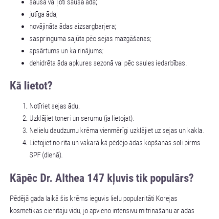
sausa vai ļoti sausa āda;
jutīga āda;
novājināta ādas aizsargbarjera;
saspringuma sajūta pēc sejas mazgāšanas;
apsārtums un kairinājums;
dehidrēta āda apkures sezonā vai pēc saules iedarbības.
Kā lietot?
Notīriet sejas ādu.
Uzklājiet toneri un serumu (ja lietojat).
Nelielu daudzumu krēma vienmērīgi uzklājiet uz sejas un kakla.
Lietojiet no rīta un vakarā kā pēdējo ādas kopšanas soli pirms
SPF (dienā).
Kāpēc Dr. Althea 147 kļuvis tik populārs?
Pēdējā gada laikā šis krēms ieguvis lielu popularitāti Korejas
kosmētikas cienītāju vidū, jo apvieno intensīvu mitrināšanu ar ādas