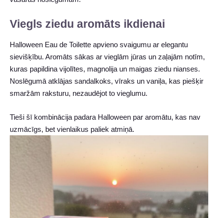
Viegls ziedu aromāts ikdienai
Halloween Eau de Toilette apvieno svaigumu ar elegantu
sievišķību. Aromāts sākas ar vieglām jūras un zaļajām notīm,
kuras papildina vijolītes, magnolija un maigas ziedu nianses.
Noslēgumā atklājas sandalkoks, vīraks un vaniļa, kas piešķir
smaržām raksturu, nezaudējot to vieglumu.
Tieši šī kombinācija padara Halloween par aromātu, kas nav
uzmācīgs, bet vienlaikus paliek atmiņā.