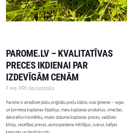
PAROME.LV – KVALITATĪVAS
PRECES IKDIENAI PAR
IZDEVĪGĀM CENĀM
3. aug. 2026,
Nav komentāru
Parome.lv atradīsiet plašu oriģinālu preču klāstu visai ģimenei – sejas
un ķermeņa kopšanas līdzekļus, matu kopšanas produktus, smaržas,
dekoratīvo kosmētiku, mutes dobuma kopšanas preces, sadzīves
ķīmiju, veselības preces, asinsspiediena mērītājus, svarus, kafijas
kapsulas un daudz ko citu.