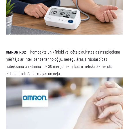
– kompakts un klīniski validēts plaukstas asinsspiediena
OMRON RS2
mērītājs ar Intellisense tehnoloģiju, neregulāras sirdsdarbības
noteikšanu un atmiņu līdz 30 mērījumiem, kas ir lieliski piemērots
ikdienas lietošanai mājās un ceļā.