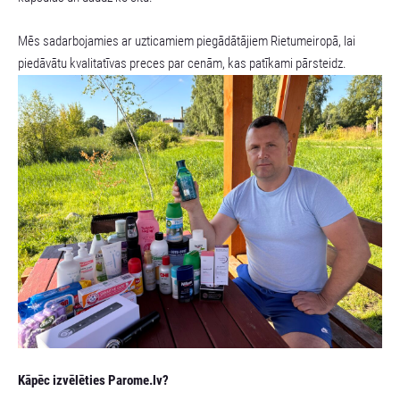
Mēs sadarbojamies ar uzticamiem piegādātājiem Rietumeiropā, lai
piedāvātu kvalitatīvas preces par cenām, kas patīkami pārsteidz.
Kāpēc izvēlēties Parome.lv?