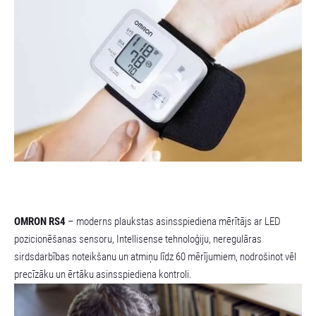
OMRON RS4
– moderns plaukstas asinsspiediena mērītājs ar LED
pozicionēšanas sensoru, Intellisense tehnoloģiju, neregulāras
sirdsdarbības noteikšanu un atmiņu līdz 60 mērījumiem, nodrošinot vēl
precīzāku un ērtāku asinsspiediena kontroli.