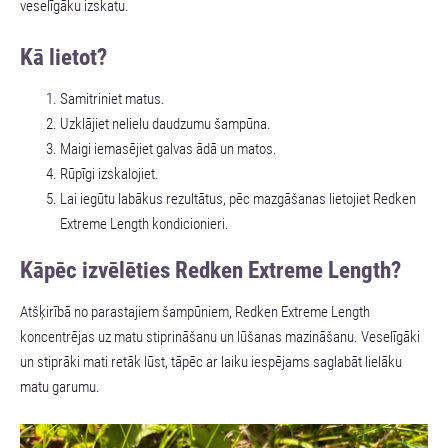
veselīgāku izskatu.
Kā lietot?
Samitriniet matus.
Uzklājiet nelielu daudzumu šampūna.
Maigi iemasējiet galvas ādā un matos.
Rūpīgi izskalojiet.
Lai iegūtu labākus rezultātus, pēc mazgāšanas lietojiet Redken
Extreme Length kondicionieri.
Kāpēc izvēlēties Redken Extreme Length?
Atšķirībā no parastajiem šampūniem, Redken Extreme Length
koncentrējas uz matu stiprināšanu un lūšanas mazināšanu. Veselīgāki
un stiprāki mati retāk lūst, tāpēc ar laiku iespējams saglabāt lielāku
matu garumu.