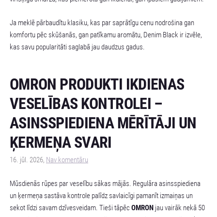
Ja meklē pārbaudītu klasiku, kas par saprātīgu cenu nodrošina gan
komfortu pēc skūšanās, gan patīkamu aromātu, Denim Black ir izvēle,
kas savu popularitāti saglabā jau daudzus gadus.
OMRON PRODUKTI IKDIENAS
VESELĪBAS KONTROLEI –
ASINSSPIEDIENA MĒRĪTĀJI UN
ĶERMEŅA SVARI
16. jūl. 2026,
Nav komentāru
Mūsdienās rūpes par veselību sākas mājās. Regulāra asinsspiediena
un ķermeņa sastāva kontrole palīdz savlaicīgi pamanīt izmaiņas un
sekot līdzi savam dzīvesveidam. Tieši tāpēc
OMRON
jau vairāk nekā 50