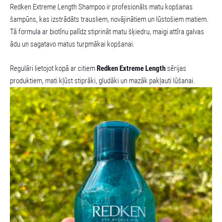
Redken Extreme Length Shampoo ir profesionāls matu kopšanas
šampūns, kas izstrādāts trausliem, novājinātiem un lūstošiem matiem.
Tā formula ar biotīnu palīdz stiprināt matu šķiedru, maigi attīra galvas
ādu un sagatavo matus turpmākai kopšanai.
Regulāri lietojot kopā ar citiem
Redken Extreme Length
sērijas
produktiem, mati kļūst stiprāki, gludāki un mazāk pakļauti lūšanai.