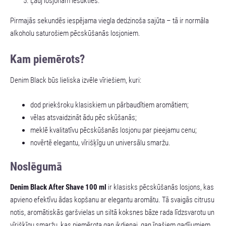
Ļauj losjonam iesūkties.
Pirmajās sekundēs iespējama viegla dedzinoša sajūta – tā ir normāla
alkoholu saturošiem pēcskūšanās losjoniem.
Kam piemērots?
Denim Black būs lieliska izvēle vīriešiem, kuri:
dod priekšroku klasiskiem un pārbaudītiem aromātiem;
vēlas atsvaidzināt ādu pēc skūšanās;
meklē kvalitatīvu pēcskūšanās losjonu par pieejamu cenu;
novērtē elegantu, vīrišķīgu un universālu smaržu.
Noslēgumā
Denim Black After Shave 100 ml
ir klasisks pēcskūšanās losjons, kas
apvieno efektīvu ādas kopšanu ar elegantu aromātu. Tā svaigās citrusu
notis, aromātiskās garšvielas un siltā koksnes bāze rada līdzsvarotu un
vīrišķīgu smaržu, kas piemērota gan ikdienai, gan īpašiem gadījumiem.