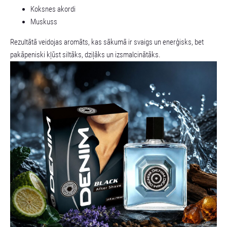
Koksnes akordi
Muskuss
Rezultātā veidojas aromāts, kas sākumā ir svaigs un enerģisks, bet
pakāpeniski kļūst siltāks, dziļāks un izsmalcinātāks.