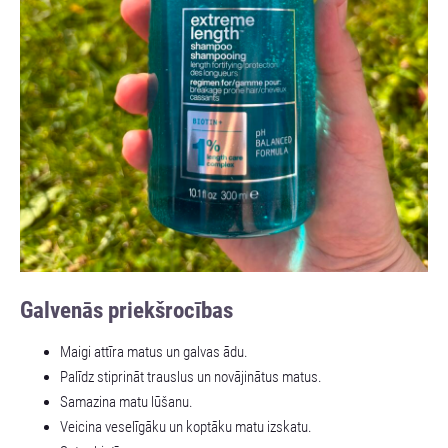
Galvenās priekšrocības
Maigi attīra matus un galvas ādu.
Palīdz stiprināt trauslus un novājinātus matus.
Samazina matu lūšanu.
Veicina veselīgāku un koptāku matu izskatu.