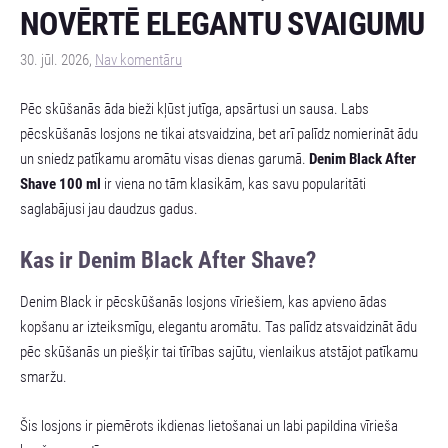
NOVĒRTĒ ELEGANTU SVAIGUMU
30. jūl. 2026,
Nav komentāru
Pēc skūšanās āda bieži kļūst jutīga, apsārtusi un sausa. Labs
pēcskūšanās losjons ne tikai atsvaidzina, bet arī palīdz nomierināt ādu
un sniedz patīkamu aromātu visas dienas garumā.
Denim Black After
Shave 100 ml
ir viena no tām klasikām, kas savu popularitāti
saglabājusi jau daudzus gadus.
Kas ir Denim Black After Shave?
Denim Black ir pēcskūšanās losjons vīriešiem, kas apvieno ādas
kopšanu ar izteiksmīgu, elegantu aromātu. Tas palīdz atsvaidzināt ādu
pēc skūšanās un piešķir tai tīrības sajūtu, vienlaikus atstājot patīkamu
smaržu.
Šis losjons ir piemērots ikdienas lietošanai un labi papildina vīrieša