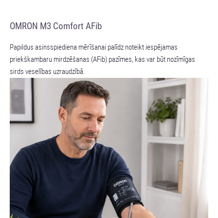
OMRON M3 Comfort AFib
Papildus asinsspiediena mērīšanai palīdz noteikt iespējamas
priekškambaru mirdzēšanas (AFib) pazīmes, kas var būt nozīmīgas
sirds veselības uzraudzībā.