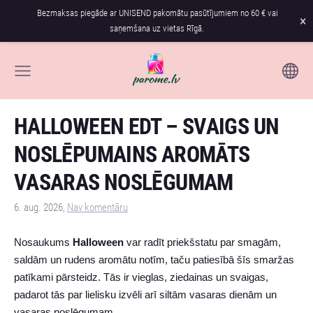
Bezmaksas piegāde ar UNISEND pakomātu pasūtījumiem no 60 € vai
×
saņemšana uz vietas Rīgā.
HALLOWEEN EDT – SVAIGS UN
NOSLĒPUMAINS AROMĀTS
VASARAS NOSLĒGUMAM
6. aug. 2026,
Nav komentāru
Nosaukums
Halloween
var radīt priekšstatu par smagām,
saldām un rudens aromātu notīm, taču patiesībā šīs smaržas
patīkami pārsteidz. Tās ir vieglas, ziedainas un svaigas,
padarot tās par lielisku izvēli arī siltām vasaras dienām un
vasaras noslēgumam.