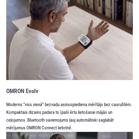
OMRON Evolv
Moderns "viss vienā" bezvadu asinsspiediena mērītājs bez caurulītēm.
Kompaktais dizains padara to īpaši ērtu lietošanai mājās un
ceļojumos. Bluetooth savienojums ļauj automātiski saglabāt
mērījumus OMRON Connect lietotnē.