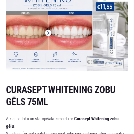
CURASEPT WHITENING ZOBU
GĒLS 75ML
Atklāj baltāku un starojošāku smaidu ar
Curasept Whitening zobu
gēlu
!
Saudzīgā formula palīdz samazināt zobu pigmentāciju, stiprina emalju