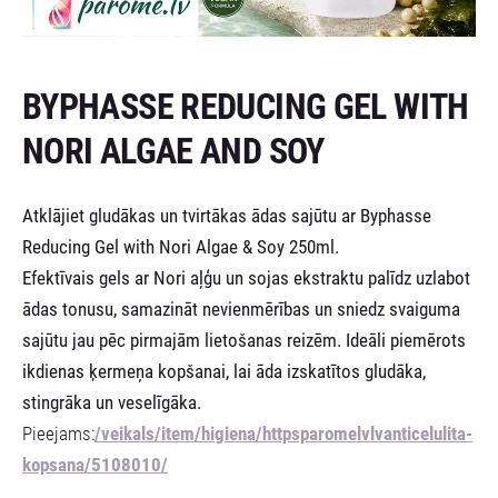
BYPHASSE REDUCING GEL WITH
NORI ALGAE AND SOY
Atklājiet gludākas un tvirtākas ādas sajūtu ar Byphasse
Reducing Gel with Nori Algae & Soy 250ml.
Efektīvais gels ar Nori aļģu un sojas ekstraktu palīdz uzlabot
ādas tonusu, samazināt nevienmērības un sniedz svaiguma
sajūtu jau pēc pirmajām lietošanas reizēm. Ideāli piemērots
ikdienas ķermeņa kopšanai, lai āda izskatītos gludāka,
stingrāka un veselīgāka.
Pieejams:
/veikals/item/higiena/httpsparomelvlvanticelulita-
kopsana/5108010/