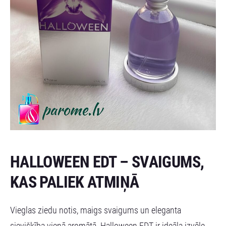
HALLOWEEN EDT – SVAIGUMS,
KAS PALIEK ATMIŅĀ
Vieglas ziedu notis, maigs svaigums un eleganta
sievišķība vienā aromātā. Halloween EDT ir ideāla izvēle