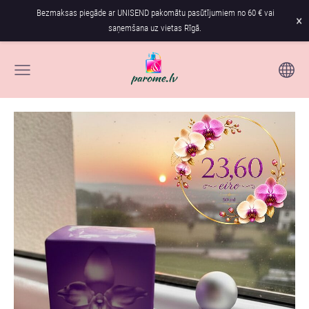
Bezmaksas piegāde ar UNISEND pakomātu pasūtījumiem no 60 € vai
×
saņemšana uz vietas Rīgā.