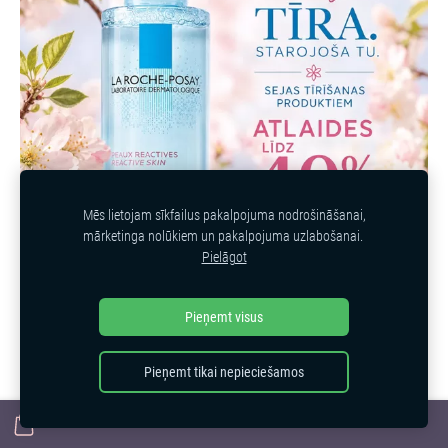
Mēs lietojam sīkfailus pakalpojuma nodrošināšanai,
mārketinga nolūkiem un pakalpojuma uzlabošanai.
Pielāgot
Pieņemt visus
Pieņemt tikai nepieciešamos