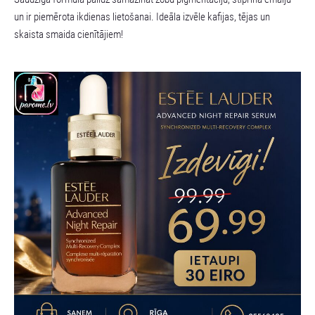
un ir piemērota ikdienas lietošanai. Ideāla izvēle kafijas, tējas un
skaista smaida cienītājiem!