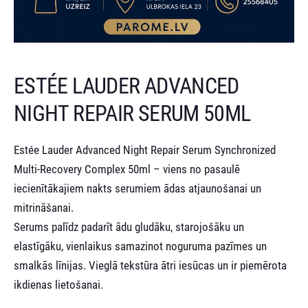
ESTÉE LAUDER ADVANCED
NIGHT REPAIR SERUM 50ML
Estée Lauder Advanced Night Repair Serum Synchronized
Multi-Recovery Complex 50ml – viens no pasaulē
iecienītākajiem nakts serumiem ādas atjaunošanai un
mitrināšanai.
Serums palīdz padarīt ādu gludāku, starojošāku un
elastīgāku, vienlaikus samazinot noguruma pazīmes un
smalkās līnijas. Vieglā tekstūra ātri iesūcas un ir piemērota
ikdienas lietošanai.