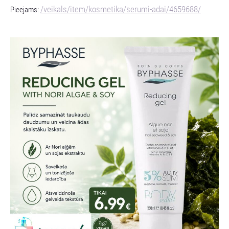
/veikals/item/kosmetika/serumi-adai/4659688/
Pieejams: