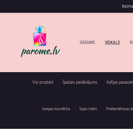
Bezmak
SĀKUMS
VEIKALS
K
Visi produkti
Īpašais piedāvājums
Kafijas pasaule
Korejas kosmētika
Sejas krēmi
Problemātiskas ā