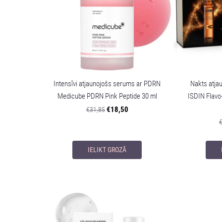
Intensīvi atjaunojošs serums ar PDRN
Nakts atja
Medicube PDRN Pink Peptide 30 ml
ISDIN Flavo
€18,50
€31,85
IELIKT GROZĀ