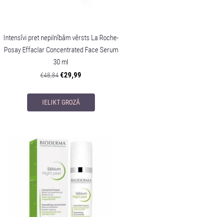
Intensīvi pret nepilnībām vērsts La Roche-
Posay Effaclar Concentrated Face Serum
30 ml
€29,99
€48,84
IELIKT GROZĀ