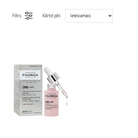
Filtrs
Kārtot pēc