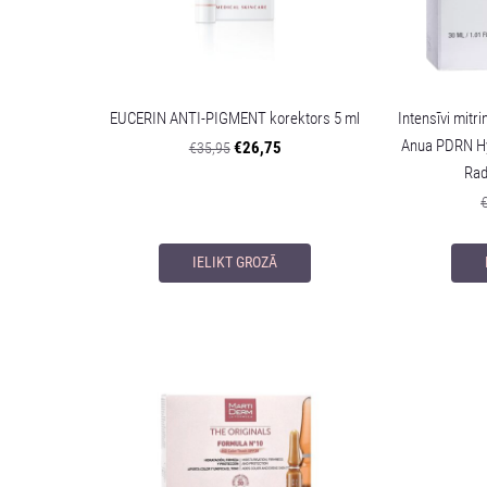
EUCERIN ANTI-PIGMENT korektors 5 ml
Intensīvi mitr
Anua PDRN Hy
€26,75
€35,95
Rad
IELIKT GROZĀ