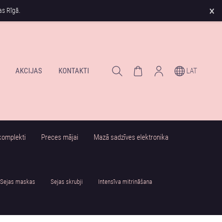
×
s Rīgā.
AKCIJAS
KONTAKTI
LAT
komplekti
Preces mājai
Mazā sadzīves elektronika
Sejas maskas
Sejas skrubji
Intensīva mitrināšana