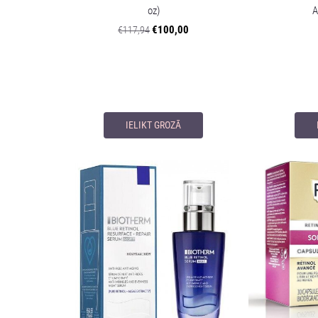
oz)
A
€100,00
€117,94
IELIKT GROZĀ