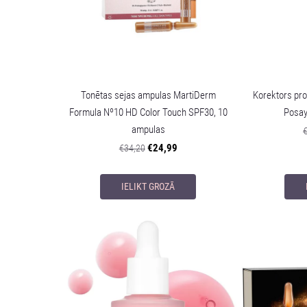
Tonētas sejas ampulas MartiDerm
Korektors pro
Formula Nº10 HD Color Touch SPF30, 10
Posay 
ampulas
€24,99
€34,20
IELIKT GROZĀ