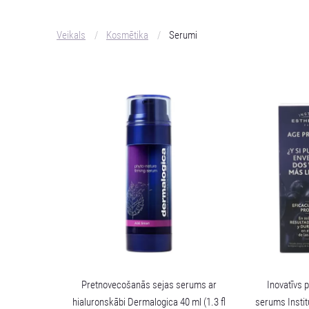
Veikals
Kosmētika
Serumi
Pretnovecošanās sejas serums ar
Inovatīvs 
hialuronskābi Dermalogica 40 ml (1.3 fl
serums Insti