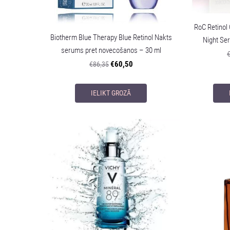
RoC Retinol
Biotherm Blue Therapy Blue Retinol Nakts
Night Se
serums pret novecošanos – 30 ml
€60,50
€86,35
IELIKT GROZĀ