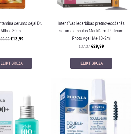
vitamīna serums sejai Dr.
Intensīvas iedarbības pretnovecošanās
Althea 30 ml
seruma ampulas MartiDerm Platinum
Photo Age HA+ 10x2ml
€13,99
€20,00
€29,99
€37,37
IELIKT GROZĀ
IELIKT GROZĀ