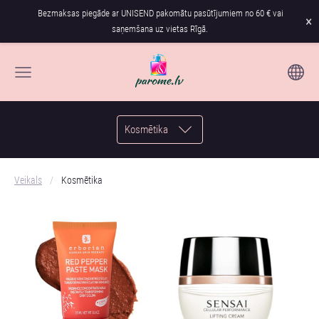
Bezmaksas piegāde ar UNISEND pakomātu pasūtījumiem no 60 € vai
×
saņemšana uz vietas Rīgā.
Kosmētika
Veikals
Kosmētika