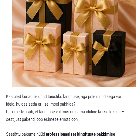
Kas oled kunagi leidnud täiusliku kingituse, aga pole olnud aega või
ideid, kuidas seda erilisel moel pakkida?
Parome.lv usub, et kingituse välimus on sama oluline kui selle sisu –
sest just pakend loob esimese emotsiooni.
Seetõttu pakume nüüd
professionaalset kingituste pakkimise