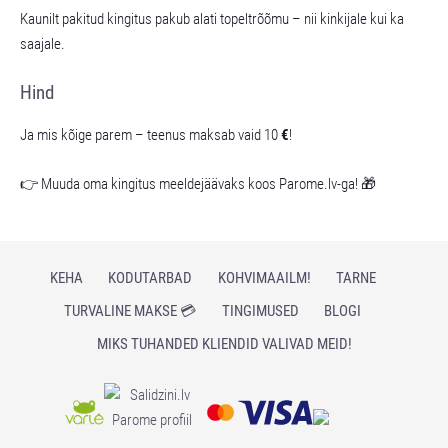
Kaunilt pakitud kingitus pakub alati topeltrõõmu – nii kinkijale kui ka
saajale.
Hind
Ja mis kõige parem – teenus maksab vaid 10
€
!
👉 Muuda oma kingitus meeldejäävaks koos Parome.lv-ga! 🎁
KEHA
KODUTARBAD
KOHVIMAAILM!
TARNE
TURVALINE MAKSE 💳
TINGIMUSED
BLOGI
MIKS TUHANDED KLIENDID VALIVAD MEID!