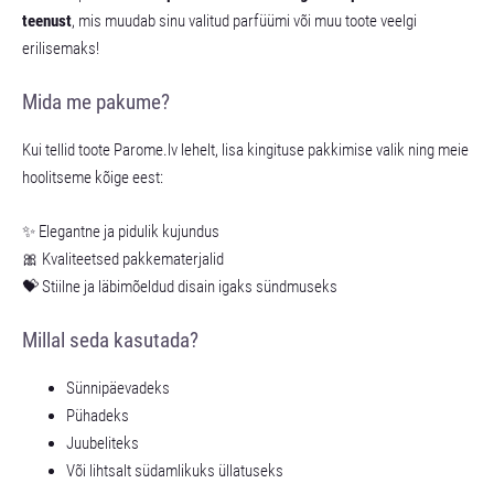
teenust
, mis muudab sinu valitud parfüümi või muu toote veelgi
erilisemaks!
Mida me pakume?
Kui tellid toote Parome.lv lehelt, lisa kingituse pakkimise valik ning meie
hoolitseme kõige eest:
✨ Elegantne ja pidulik kujundus
🎀 Kvaliteetsed pakkematerjalid
💝 Stiilne ja läbimõeldud disain igaks sündmuseks
Millal seda kasutada?
Sünnipäevadeks
Pühadeks
Juubeliteks
Või lihtsalt südamlikuks üllatuseks