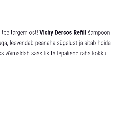
a tee targem ost!
Vichy Dercos Refill
šampoon
aga, leevendab peanaha sügelust ja aitab hoida
ks võimaldab säästlik täitepakend raha kokku