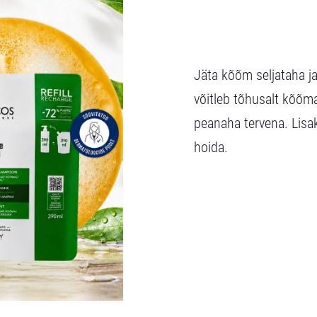
Jäta kõõm seljataha j
võitleb tõhusalt kõõm
peanaha tervena. Lisa
hoida.