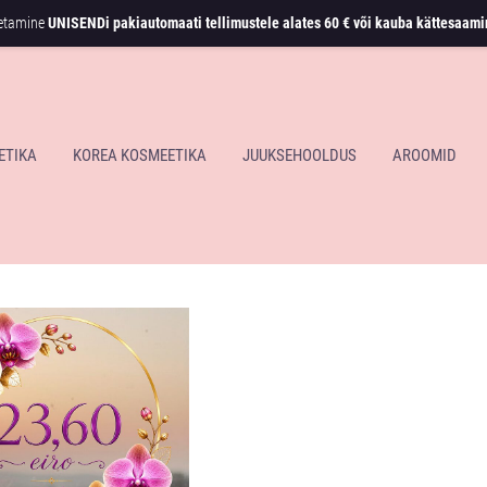
metamine
UNISENDi pakiautomaati tellimustele alates
60 € või kauba kättesaami
ETIKA
KOREA KOSMEETIKA
JUUKSEHOOLDUS
AROOMID