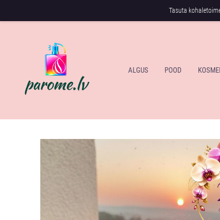
Tasuta kohaletoi
ALGUS
POOD
KOSME