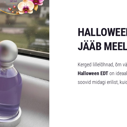
HALLOWEEN
JÄÄB MEE
Kerged lillelõhnad, õrn v
Halloween EDT
on ideaal
soovid midagi erilist, kui