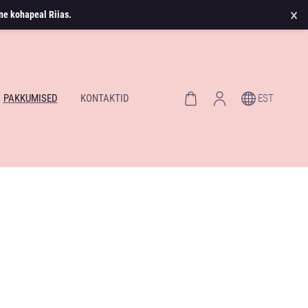
×
ne kohapeal Riias.
PAKKUMISED
KONTAKTID
EST