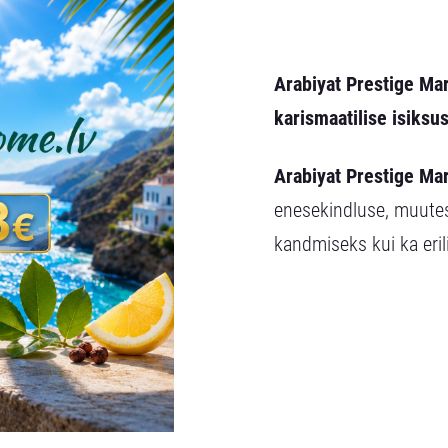
Arabiyat Prestige M
karismaatilise isiksus
Arabiyat Prestige Ma
enesekindluse, muutes
kandmiseks kui ka eri