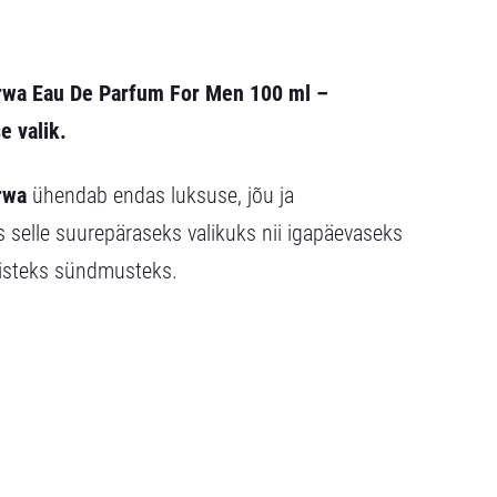
arwa Eau De Parfum For Men 100 ml –
e valik.
rwa
ühendab endas luksuse, jõu ja
 selle suurepäraseks valikuks nii igapäevaseks
listeks sündmusteks.