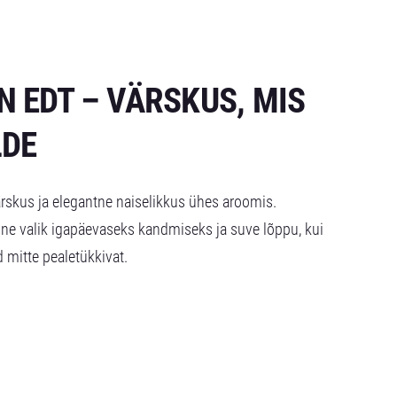
 EDT – VÄRSKUS, MIS
LDE
ärskus ja elegantne naiselikkus ühes aroomis.
ne valik igapäevaseks kandmiseks ja suve lõppu, kui
d mitte pealetükkivat.