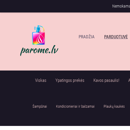
Nemokamas
PRADŽIA
PARDUOTUVĖ
Viskas
Ypatingos prekės
Kavos pasaulis!
A
Šampūnai
Kondicionieriai ir balzamai
Plaukų kaukės