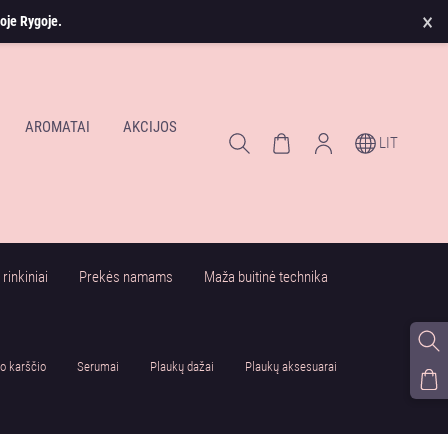
×
oje Rygoje.
AROMATAI
AKCIJOS
LIT
rinkiniai
Prekės namams
Maža buitinė technika
o karščio
Serumai
Plaukų dažai
Plaukų aksesuarai