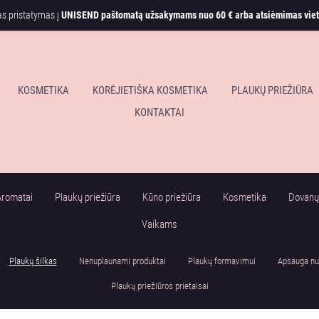
 pristatymas į
UNISEND paštomatą užsakymams nuo
60 € arba atsiėmimas viet
KOSMETIKA
KORĖJIETIŠKA KOSMETIKA
PLAUKŲ PRIEŽIŪRA
KONTAKTAI
romatai
Plaukų priežiūra
Kūno priežiūra
Kosmetika
Dovanų 
Vaikams
Plaukų šilkas
Nenuplaunami produktai
Plaukų formavimui
Apsauga nu
Plaukų priežiūros prietaisai