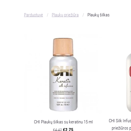
Parduotuvė
Plaukų priežiūra
Plaukų šilkas
CHI Silk Infu
CHI Plaukų šilkas su keratinu 15 ml
priežiūros 
€2,75
€4,42